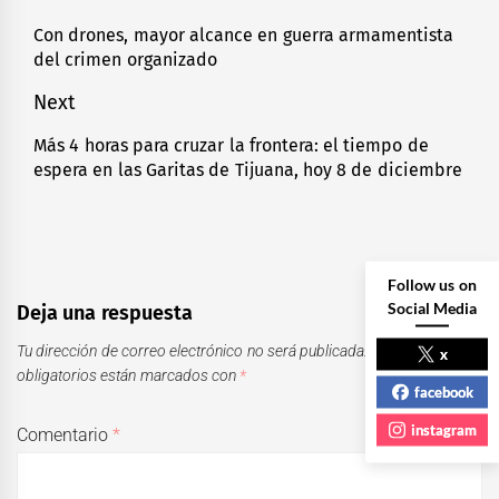
de
Con drones, mayor alcance en guerra armamentista
Previous
del crimen organizado
entradas
post:
Next
Más 4 horas para cruzar la frontera: el tiempo de
Next
espera en las Garitas de Tijuana, hoy 8 de diciembre
post:
Follow us on
Social Media
Deja una respuesta
Tu dirección de correo electrónico no será publicada.
Los campos
x
obligatorios están marcados con
*
facebook
instagram
Comentario
*