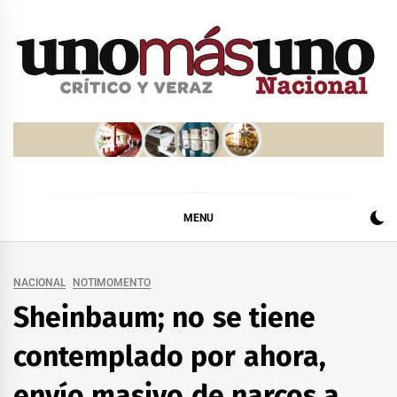
Skip
to
content
MENU
NACIONAL
NOTIMOMENTO
Sheinbaum; no se tiene
contemplado por ahora,
envío masivo de narcos a