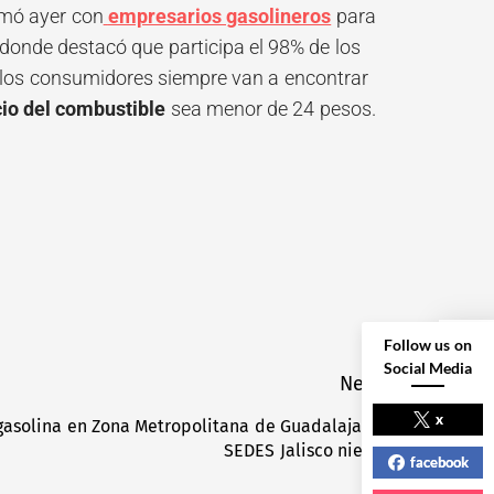
rmó ayer con
empresarios gasolineros
para
 donde destacó que participa el 98% de los
ue los consumidores siempre van a encontrar
io del combustible
sea menor de 24 pesos.
Follow us on
Social Media
Next
NEXT POST
x
asolina en Zona Metropolitana de Guadalajara;
Next
SEDES Jalisco niega
post:
facebook