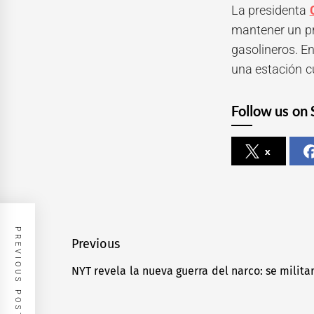
La presidenta
mantener un p
gasolineros. En
una estación c
Follow us on 
x
PREVIOUS POST
Navegación
Previous
de
NYT revela la nueva guerra del narco: se milit
Previous
entradas
post: