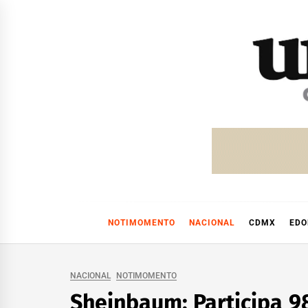
Skip
to
content
NOTIMOMENTO
NACIONAL
CDMX
ED
NACIONAL
NOTIMOMENTO
Sheinbaum: Participa 9