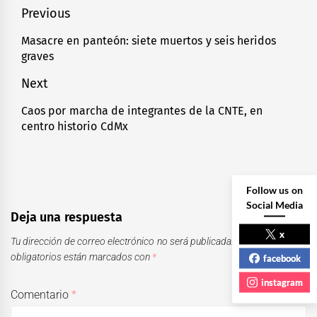
Navegación
Previous
de
Masacre en panteón: siete muertos y seis heridos
Previous
graves
entradas
post:
Next
Caos por marcha de integrantes de la CNTE, en
Next
centro historio CdMx
post:
Follow us on
Social Media
Deja una respuesta
x
Tu dirección de correo electrónico no será publicada.
Los campos
obligatorios están marcados con
*
facebook
instagram
Comentario
*