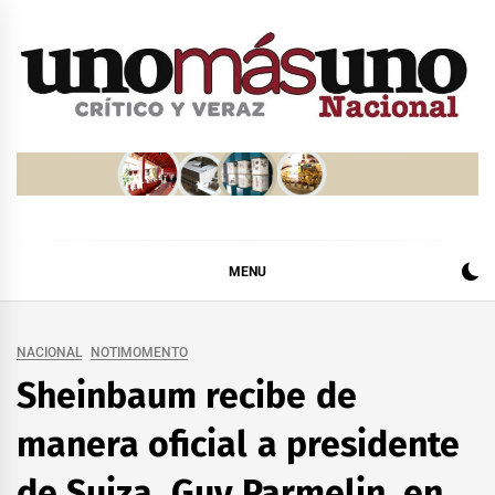
Skip
to
content
MENU
NACIONAL
NOTIMOMENTO
Sheinbaum recibe de
manera oficial a presidente
de Suiza, Guy Parmelin, en