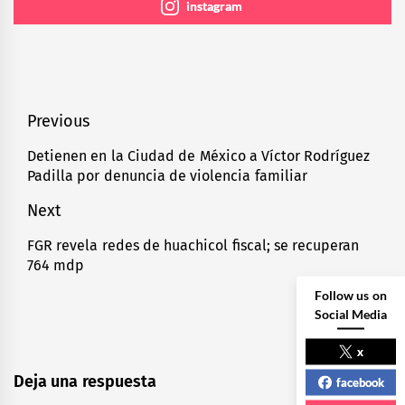
instagram
Navegación
Previous
de
Detienen en la Ciudad de México a Víctor Rodríguez
Previous
Padilla por denuncia de violencia familiar
entradas
post:
Next
FGR revela redes de huachicol fiscal; se recuperan
Next
764 mdp
post:
Follow us on
Social Media
x
Deja una respuesta
facebook