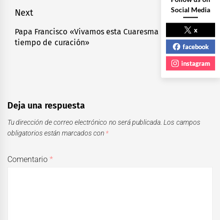
Social Media
Next
x
Papa Francisco «Vivamos esta Cuaresma como un
Next
tiempo de curación»
post:
facebook
instagram
Deja una respuesta
Tu dirección de correo electrónico no será publicada.
Los campos
obligatorios están marcados con
*
Comentario
*