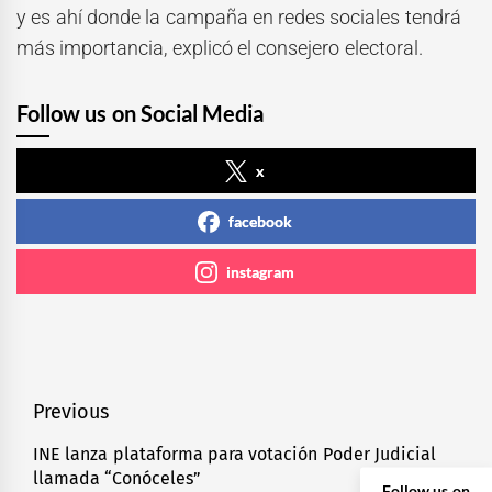
y es ahí donde la campaña en redes sociales tendrá
más importancia, explicó el consejero electoral.
Follow us on Social Media
x
facebook
instagram
Navegación
Previous
de
INE lanza plataforma para votación Poder Judicial
Previous
llamada “Conóceles”
entradas
post:
Follow us on