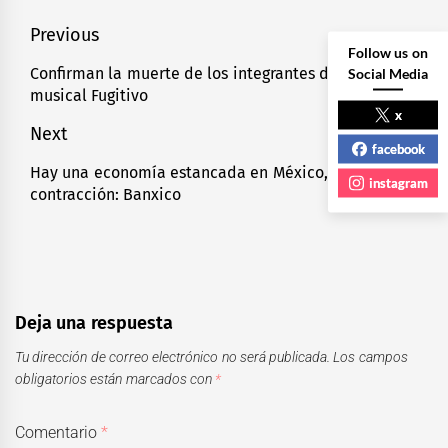
Navegación
Previous
Follow us on
de
Confirman la muerte de los integrantes del grupo
Social Media
Previous
musical Fugitivo
entradas
post:
x
Next
facebook
Hay una economía estancada en México, cerca de
Next
instagram
contracción: Banxico
post:
Deja una respuesta
Tu dirección de correo electrónico no será publicada.
Los campos
obligatorios están marcados con
*
Comentario
*