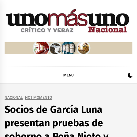
Skip
to
content
MENU
NACIONAL
NOTIMOMENTO
Socios de García Luna
presentan pruebas de
soborno a Peña Nieto y