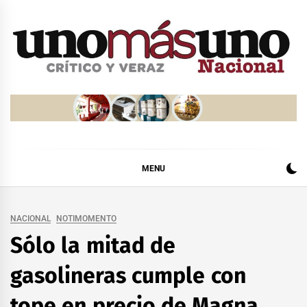
Skip
to
content
MENU
NACIONAL
NOTIMOMENTO
Sólo la mitad de
gasolineras cumple con
tope en precio de Magna