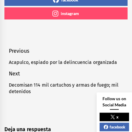
instagram
Navegación
Previous
de
Acapulco, espiado por la delincuencia organizada
Previous
entradas
post:
Next
Decomisan 114 mil cartuchos y armas de fuego; mil
Next
detenidos
post:
Follow us on
Social Media
x
facebook
Deja una respuesta