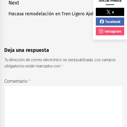
Social Media
Next
x
Fracasa remodelación en Tren Ligero Ajolote
Next
post:
facebook
instagram
Deja una respuesta
Tu dirección de correo electrónico no será publicada.
Los campos
obligatorios están marcados con
*
Comentario
*