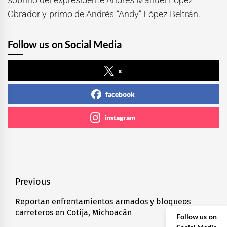
Obrador y primo de Andrés “Andy” López Beltrán.
Follow us on Social Media
x
facebook
instagram
Navegación
Previous
de
Reportan enfrentamientos armados y bloqueos
Previous
carreteros en Cotija, Michoacán
entradas
post:
Follow us on