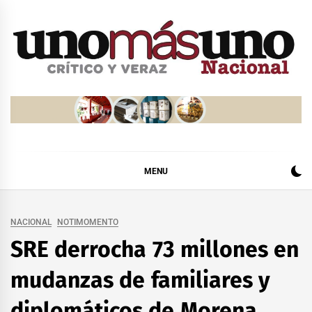
Skip
to
content
MENU
NACIONAL
NOTIMOMENTO
SRE derrocha 73 millones en
mudanzas de familiares y
diplomáticos de Morena