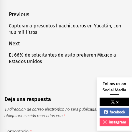
Navegación
Previous
de
Capturan a presuntos huachicoleros en Yucatán, con
Previous
100 mil litros
entradas
post:
Next
El 66% de solicitantes de asilo prefieren México a
Next
Estados Unidos
post:
Follow us on
Social Media
Deja una respuesta
x
Tu dirección de correo electrónico no será publicada.
Los campos
facebook
obligatorios están marcados con
*
instagram
Comentario
*