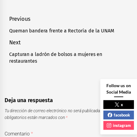
Navegación
Previous
de
Queman bandera frente a Rectoría de la UNAM
Previous
entradas
post:
Next
Capturan a ladrón de bolsos a mujeres en
Next
restaurantes
post:
Follow us on
Social Media
Deja una respuesta
x
Tu dirección de correo electrónico no será publicada.
Los campos
facebook
obligatorios están marcados con
*
instagram
Comentario
*