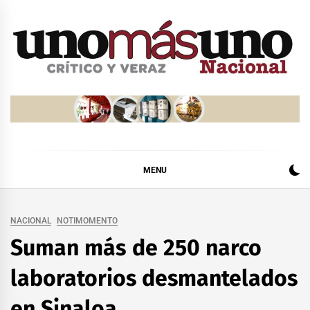
Skip
to
content
MENU
NACIONAL
NOTIMOMENTO
Suman más de 250 narco
laboratorios desmantelados
en Sinaloa