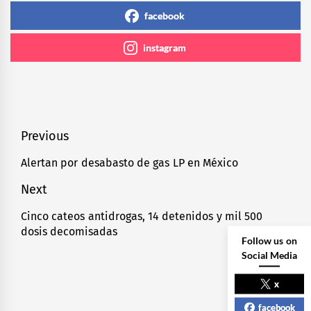
facebook
instagram
Navegación
Previous
de
Alertan por desabasto de gas LP en México
Previous
entradas
post:
Next
Cinco cateos antidrogas, 14 detenidos y mil 500
Next
dosis decomisadas
post:
Follow us on
Social Media
x
facebook