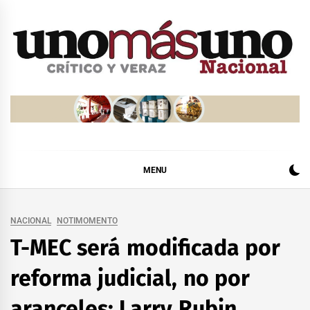
Skip
to
content
MENU
NACIONAL
NOTIMOMENTO
T-MEC será modificada por
reforma judicial, no por
aranceles: Larry Rubin