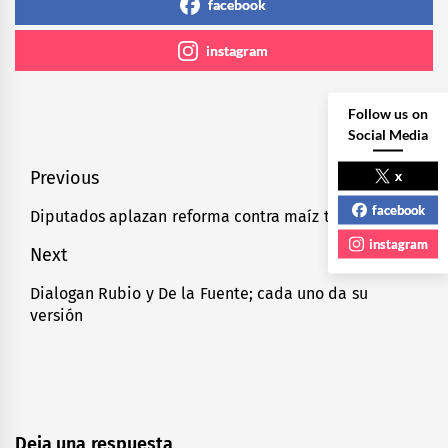
facebook
instagram
Follow us on
Social Media
x
Navegación
Previous
de
facebook
Diputados aplazan reforma contra maíz transgénico
Previous
entradas
post:
instagram
Next
Dialogan Rubio y De la Fuente; cada uno da su
Next
versión
post:
Deja una respuesta