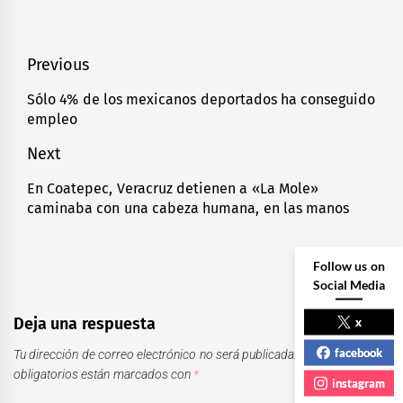
Navegación
Previous
de
Sólo 4% de los mexicanos deportados ha conseguido
Previous
empleo
entradas
post:
Next
En Coatepec, Veracruz detienen a «La Mole»
Next
caminaba con una cabeza humana, en las manos
post:
Follow us on
Social Media
Deja una respuesta
x
facebook
Tu dirección de correo electrónico no será publicada.
Los campos
obligatorios están marcados con
*
instagram