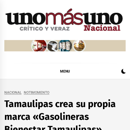
Skip
to
content
MENU
NACIONAL
NOTIMOMENTO
Tamaulipas crea su propia
marca «Gasolineras
Bienestar Tamaulipas»