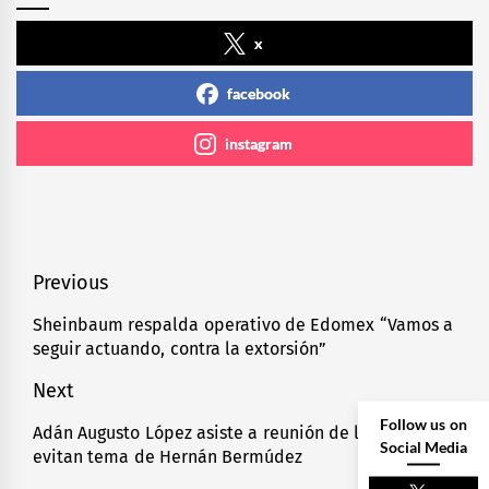
x
facebook
instagram
Navegación
Previous
de
Sheinbaum respalda operativo de Edomex “Vamos a
Previous
seguir actuando, contra la extorsión”
entradas
post:
Next
Follow us on
Adán Augusto López asiste a reunión de la Jucopo;
Next
Social Media
evitan tema de Hernán Bermúdez
post: