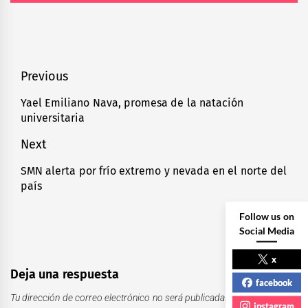
Navegación
Previous
de
Yael Emiliano Nava, promesa de la natación
Previous
universitaria
entradas
post:
Next
SMN alerta por frío extremo y nevada en el norte del
Next
país
post:
Follow us on
Social Media
x
Deja una respuesta
facebook
Tu dirección de correo electrónico no será publicada.
Los campos
instagram