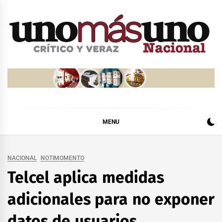
Skip
to
content
MENU
NACIONAL
NOTIMOMENTO
Telcel aplica medidas
adicionales para no exponer
datos de usuarios