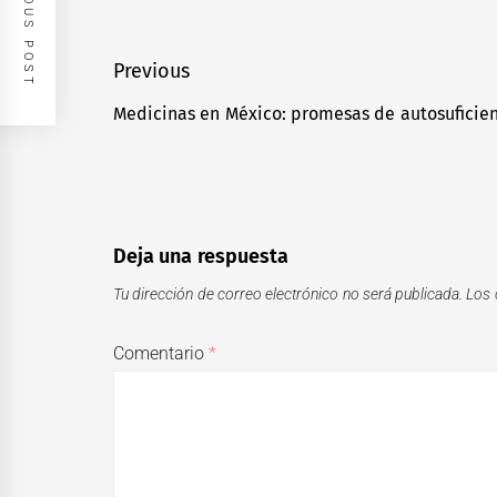
PREVIOUS POST
Navegación
Previous
de
Medicinas en México: promesas de autosuficien
Previous
entradas
post:
Deja una respuesta
Tu dirección de correo electrónico no será publicada.
Los 
Comentario
*