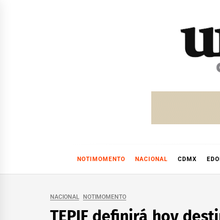
Skip
to
content
NOTIMOMENTO
NACIONAL
CDMX
ED
NACIONAL
NOTIMOMENTO
TEPJF definirá hoy dest