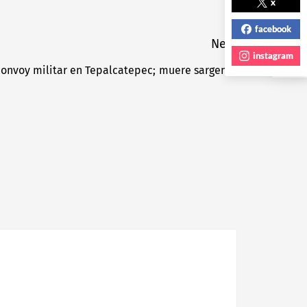
NEXT POST
x
facebook
Next
instagram
convoy militar en Tepalcatepec; muere sargento
Next
post: