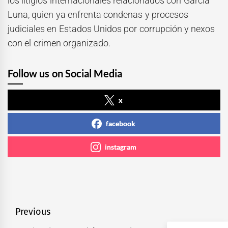
los litigios internacionales relacionados con García
Luna, quien ya enfrenta condenas y procesos
judiciales en Estados Unidos por corrupción y nexos
con el crimen organizado.
Follow us on Social Media
x
facebook
instagram
Navegación
Previous