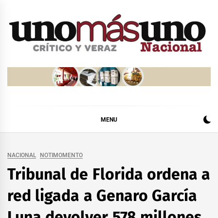
Skip
to
content
MENU
NACIONAL
NOTIMOMENTO
Tribunal de Florida ordena a
red ligada a Genaro García
Luna devolver 578 millones