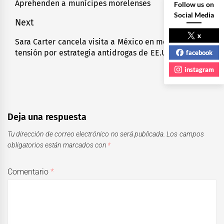
de
Aprehenden a munícipes morelenses
Previous
Follow us on
Social Media
entradas
post:
Next
x
Sara Carter cancela visita a México en medio de
Next
tensión por estrategia antidrogas de EE.UU.
facebook
post:
instagram
Deja una respuesta
Tu dirección de correo electrónico no será publicada.
Los campos
obligatorios están marcados con
*
Comentario
*