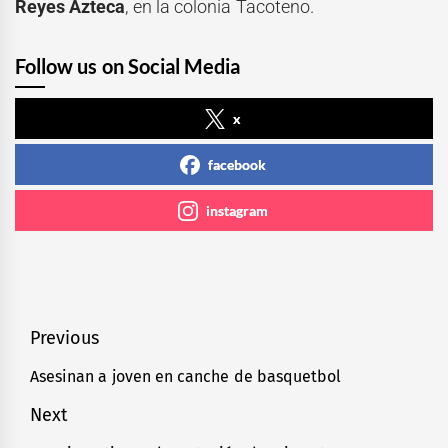
Reyes Azteca
, en la colonia Tacoteno.
Follow us on Social Media
x
facebook
instagram
Navegación
Previous
de
Asesinan a joven en canche de basquetbol
Previous
entradas
post:
Next