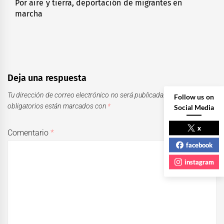
Por aire y tierra, deportación de migrantes en
Next
marcha
post:
Deja una respuesta
Tu dirección de correo electrónico no será publicada.
Los campos
Follow us on
obligatorios están marcados con
*
Social Media
x
Comentario
*
facebook
instagram