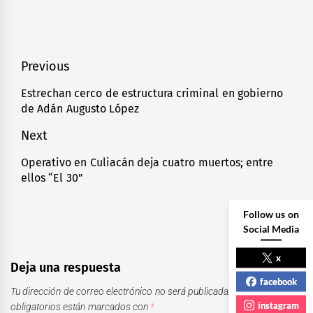
Navegación
Previous
de
Estrechan cerco de estructura criminal en gobierno
Previous
de Adán Augusto López
entradas
post:
Next
Operativo en Culiacán deja cuatro muertos; entre
Next
ellos “El 30”
post:
Follow us on
Social Media
x
Deja una respuesta
facebook
Tu dirección de correo electrónico no será publicada.
Los campos
instagram
obligatorios están marcados con
*