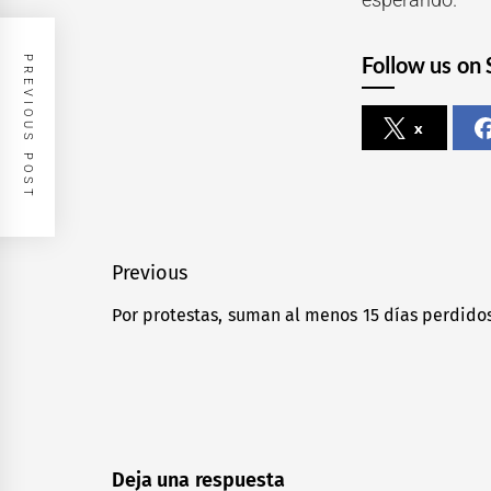
Follow us on 
PREVIOUS POST
x
Navegación
Previous
de
Por protestas, suman al menos 15 días perdido
Previous
entradas
post:
Deja una respuesta