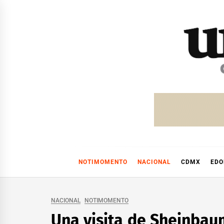
Skip
to
content
NOTIMOMENTO
NACIONAL
CDMX
ED
NACIONAL
NOTIMOMENTO
Una visita de Sheinbaum