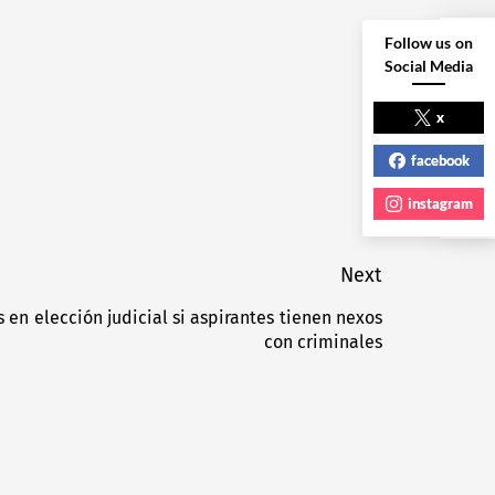
Follow us on
Social Media
NEXT POST
x
facebook
instagram
Next
 en elección judicial si aspirantes tienen nexos
Next
con criminales
post: