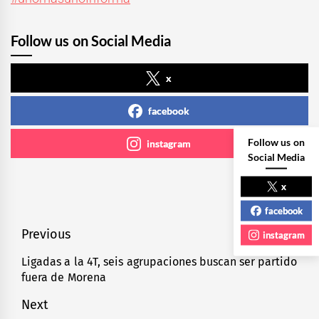
Follow us on Social Media
x
facebook
Follow us on
instagram
Social Media
x
facebook
Navegación
Previous
instagram
de
Ligadas a la 4T, seis agrupaciones buscan ser partido
Previous
fuera de Morena
entradas
post:
Next