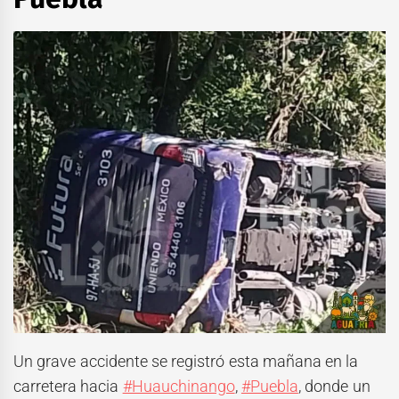
Un grave accidente se registró esta mañana en la
carretera hacia
#Huauchinango
,
#Puebla
, donde un