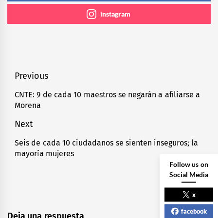
instagram
Navegación
Previous
de
CNTE: 9 de cada 10 maestros se negarán a afiliarse a
Previous
Morena
entradas
post:
Next
Seis de cada 10 ciudadanos se sienten inseguros; la
Next
mayoría mujeres
post:
Follow us on
Social Media
x
facebook
Deja una respuesta