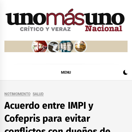
Skip
to
content
MENU
NOTIMOMENTO
SALUD
Acuerdo entre IMPI y
Cofepris para evitar
conflictos con dueños de