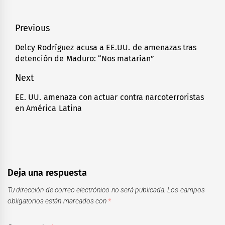
Navegación
Previous
de
Delcy Rodríguez acusa a EE.UU. de amenazas tras
Previous
detención de Maduro: “Nos matarían”
entradas
post:
Next
EE. UU. amenaza con actuar contra narcoterroristas
Next
en América Latina
post:
Deja una respuesta
Tu dirección de correo electrónico no será publicada.
Los campos
obligatorios están marcados con
*