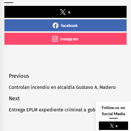
x
facebook
instagram
Navegación
Previous
de
Controlan incendio en alcaldía Gustavo A. Madero
Previous
entradas
post:
Next
Follow us on
Entrega EPLM expediente criminal a gobierno de EU
Next
Social Media
post:
x