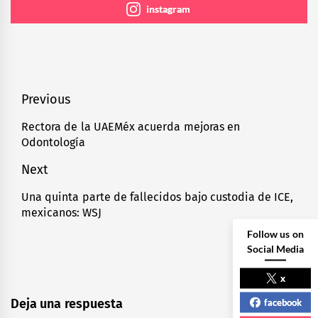
instagram
Navegación
Previous
de
Rectora de la UAEMéx acuerda mejoras en
Previous
Odontología
entradas
post:
Next
Una quinta parte de fallecidos bajo custodia de ICE,
Next
mexicanos: WSJ
post:
Follow us on
Social Media
x
facebook
Deja una respuesta