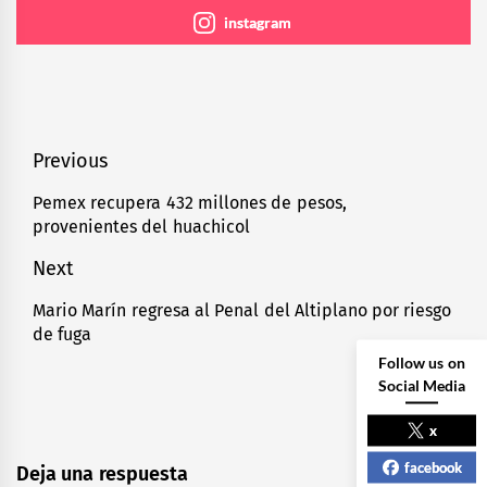
instagram
Navegación
Previous
de
Pemex recupera 432 millones de pesos,
Previous
provenientes del huachicol
entradas
post:
Next
Mario Marín regresa al Penal del Altiplano por riesgo
Next
de fuga
post:
Follow us on
Social Media
x
facebook
Deja una respuesta