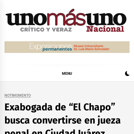
Skip
to
content
MENU
NOTIMOMENTO
Exabogada de “El Chapo”
busca convertirse en jueza
penal en Ciudad Juárez