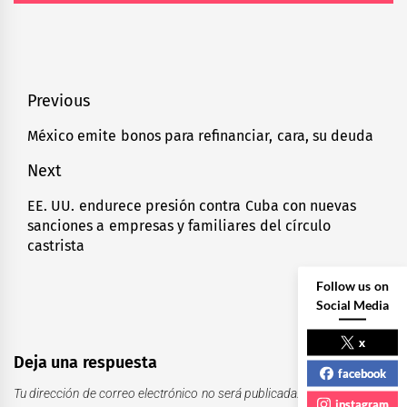
Navegación
Previous
de
México emite bonos para refinanciar, cara, su deuda
Previous
entradas
post:
Next
EE. UU. endurece presión contra Cuba con nuevas
Next
sanciones a empresas y familiares del círculo
post:
castrista
Follow us on
Social Media
x
Deja una respuesta
facebook
Tu dirección de correo electrónico no será publicada.
Los campos
instagram