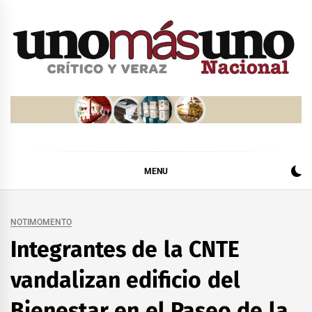
Skip
to
content
MENU
NOTIMOMENTO
Integrantes de la CNTE
vandalizan edificio del
Bienestar en el Paseo de la