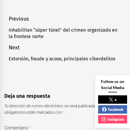
Navegación
Previous
de
Inhabilitan “súper túnel” del crimen organizado en
Previous
la frontera norte
entradas
post:
Next
Extorsión, fraude y acoso, principales ciberdelitos
Next
post:
Follow us on
Social Media
Deja una respuesta
x
Tu dirección de correo electrónico no será publicada.
Los campos
facebook
obligatorios están marcados con
*
instagram
Comentario
*