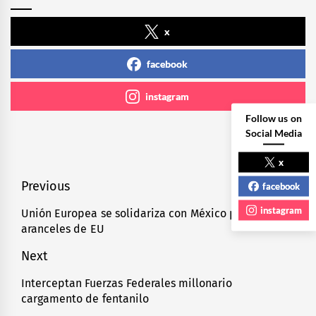
x
facebook
instagram
Follow us on
Social Media
x
Navegación
Previous
facebook
de
instagram
Unión Europea se solidariza con México por
Previous
aranceles de EU
entradas
post:
Next
Interceptan Fuerzas Federales millonario
Next
cargamento de fentanilo
post: