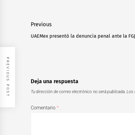
Navegación
Previous
de
UAEMex presentó la denuncia penal ante la FGJ
Previous
entradas
post:
PREVIOUS POST
Deja una respuesta
Tu dirección de correo electrónico no será publicada.
Los 
Comentario
*