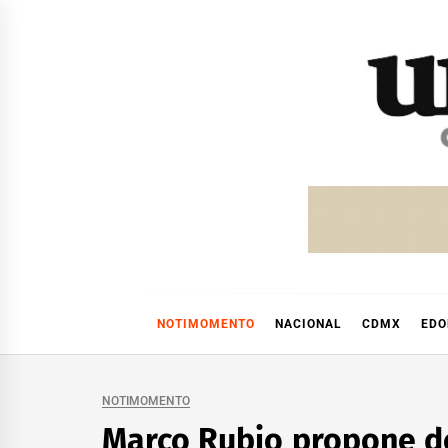
Skip
to
content
NOTIMOMENTO
NACIONAL
CDMX
ED
NOTIMOMENTO
Marco Rubio propone de