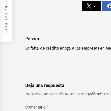
PREVIOUS POST
x
Navegación
Previous
de
La falta de crédito ahoga a las empresas en Mé
Previous
entradas
post:
Deja una respuesta
Tu dirección de correo electrónico no será publicada.
Los 
Comentario
*