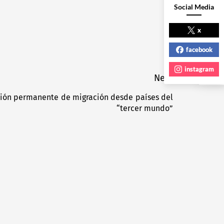
Social Media
NEXT POST
x
facebook
instagram
Next
ión permanente de migración desde países del
Next
“tercer mundo”
post: