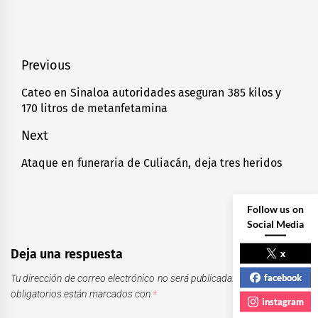
Navegación
Previous
de
Cateo en Sinaloa autoridades aseguran 385 kilos y
Previous
170 litros de metanfetamina
entradas
post:
Next
Ataque en funeraria de Culiacán, deja tres heridos
Next
post:
Follow us on
Social Media
Deja una respuesta
x
facebook
Tu dirección de correo electrónico no será publicada.
Los campos
obligatorios están marcados con
*
instagram