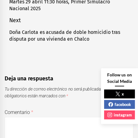
de
Martes 29 abril 11:30 horas, Primer Simulacro
Previous
Nacional 2025
entradas
post:
Next
Doña Carlota es acusada de doble homicidio tras
Next
disputa por una vivienda en Chalco
post:
Follow us on
Deja una respuesta
Social Media
Tu dirección de correo electrónico no será publicada.
Los campos
x
obligatorios están marcados con
*
facebook
Comentario
*
instagram