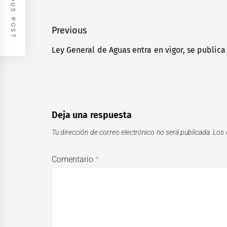
PREVIOUS POST
Navegación
Previous
de
Ley General de Aguas entra en vigor, se public
Previous
entradas
post:
Deja una respuesta
Tu dirección de correo electrónico no será publicada.
Los 
Comentario
*