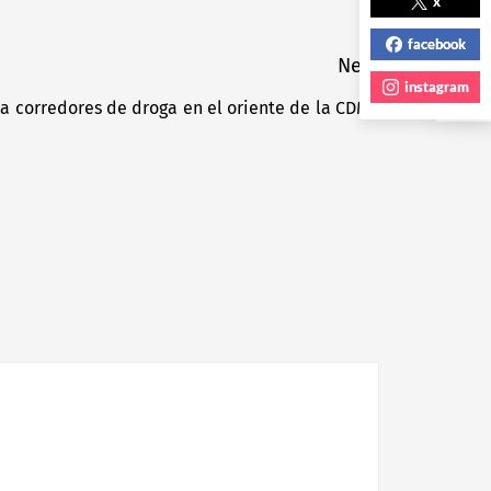
NEXT POST
x
facebook
Next
instagram
a corredores de droga en el oriente de la CDMX
Next
post: