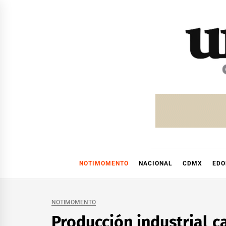
Skip
to
content
NOTIMOMENTO
NACIONAL
CDMX
ED
NOTIMOMENTO
Producción industrial c