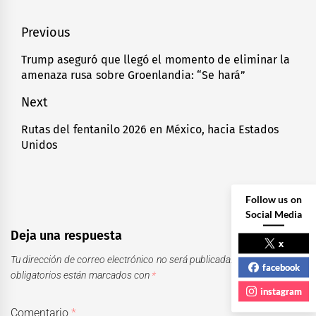
Navegación
Previous
de
Trump aseguró que llegó el momento de eliminar la
Previous
amenaza rusa sobre Groenlandia: “Se hará”
entradas
post:
Next
Rutas del fentanilo 2026 en México, hacia Estados
Next
Unidos
post:
Follow us on
Social Media
Deja una respuesta
x
Tu dirección de correo electrónico no será publicada.
Los campos
facebook
obligatorios están marcados con
*
instagram
Comentario
*