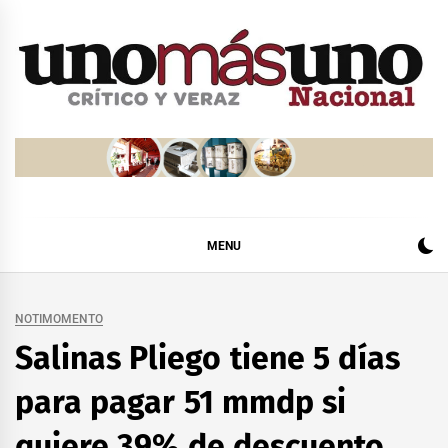
Skip
to
content
MENU
NOTIMOMENTO
Salinas Pliego tiene 5 días
para pagar 51 mmdp si
quiere 39% de descuento