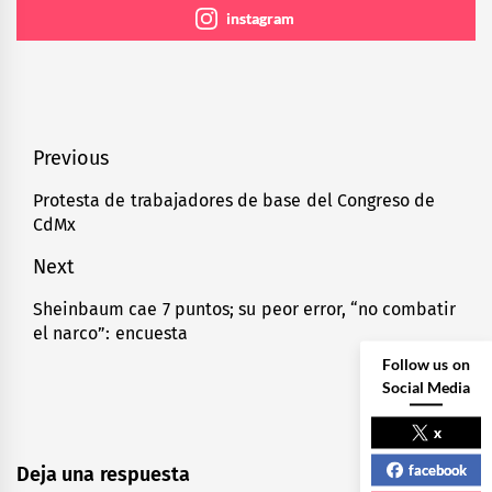
instagram
Navegación
Previous
de
Protesta de trabajadores de base del Congreso de
Previous
CdMx
entradas
post:
Next
Sheinbaum cae 7 puntos; su peor error, “no combatir
Next
el narco”: encuesta
post:
Follow us on
Social Media
x
facebook
Deja una respuesta