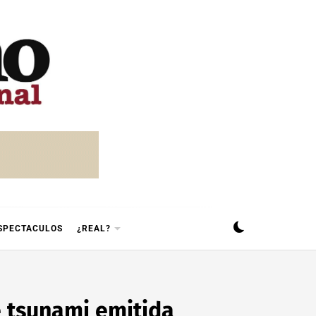
SPECTACULOS
¿REAL?
e tsunami emitida