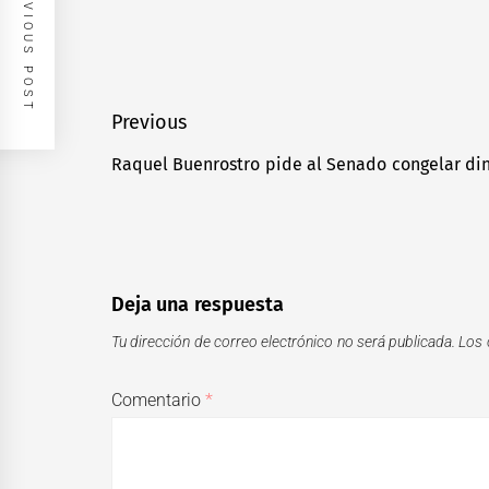
PREVIOUS POST
Navegación
Previous
de
Raquel Buenrostro pide al Senado congelar d
Previous
entradas
post:
Deja una respuesta
Tu dirección de correo electrónico no será publicada.
Los 
Comentario
*