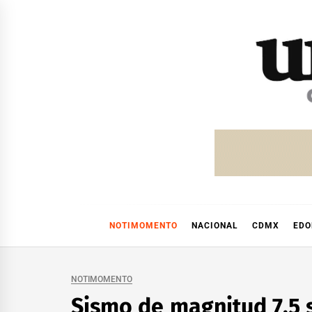
Skip
to
content
NOTIMOMENTO
NACIONAL
CDMX
ED
NOTIMOMENTO
Sismo de magnitud 7.5 