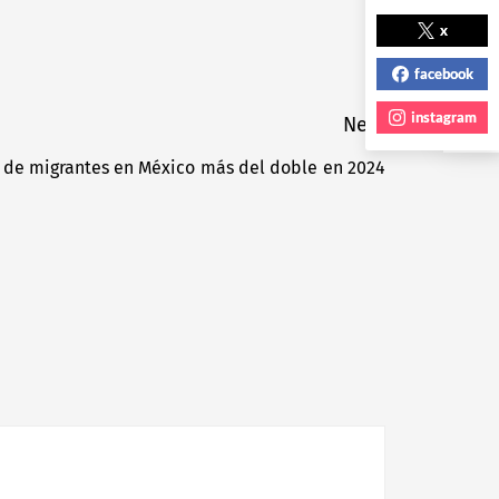
NEXT POST
x
facebook
instagram
Next
 de migrantes en México más del doble en 2024
Next
post: