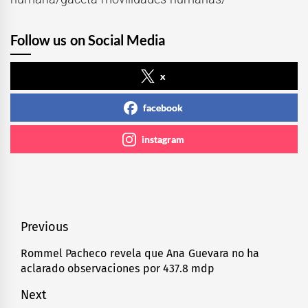
Follow us on Social Media
x
facebook
instagram
Navegación
Previous
de
Rommel Pacheco revela que Ana Guevara no ha
Previous
aclarado observaciones por 437.8 mdp
entradas
post:
Next