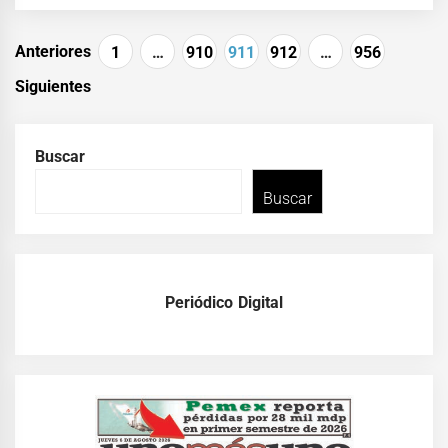
Paginación
Anteriores
1
…
910
911
912
…
956
de
Siguientes
entradas
Buscar
Buscar
Periódico Digital