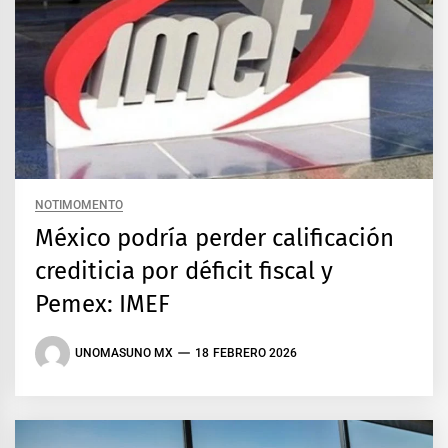
NOTIMOMENTO
México podría perder calificación
crediticia por déficit fiscal y
Pemex: IMEF
UNOMASUNO MX
18 FEBRERO 2026