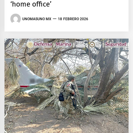
‘home office’
UNOMASUNO MX
18 FEBRERO 2026