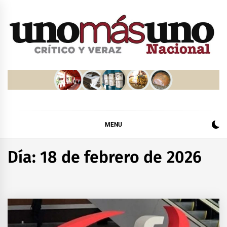
Skip
to
content
MENU
Día:
18 de febrero de 2026