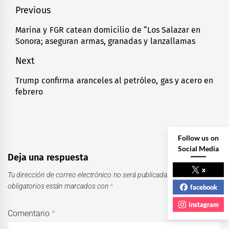
Navegación
Previous
de
Marina y FGR catean domicilio de “Los Salazar en
Previous
Sonora; aseguran armas, granadas y lanzallamas
entradas
post:
Next
Trump confirma aranceles al petróleo, gas y acero en
Next
febrero
post:
Follow us on
Social Media
Deja una respuesta
x
Tu dirección de correo electrónico no será publicada.
Los campos
obligatorios están marcados con
*
facebook
instagram
Comentario
*