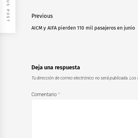
PREVIOUS POST
Navegación
Previous
de
AICM y AIFA pierden 110 mil pasajeros en junio
Previous
entradas
post:
Deja una respuesta
Tu dirección de correo electrónico no será publicada.
Los 
Comentario
*