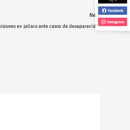
NEXT POST
facebook
Next
instagram
siones en Jalisco ante casos de desaparecidos
Next
post: