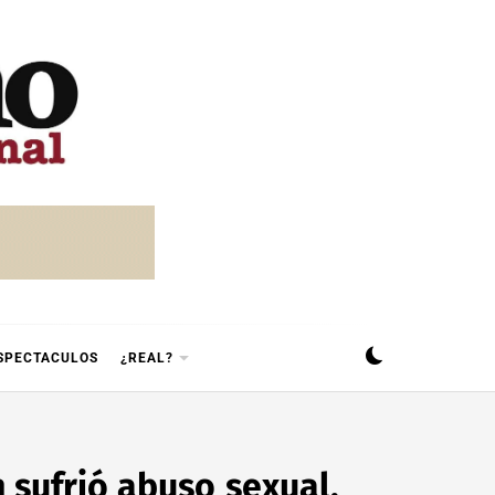
SPECTACULOS
¿REAL?
 sufrió abuso sexual,