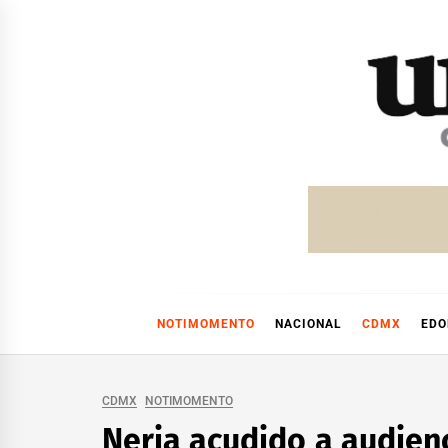
Skip
to
content
NOTIMOMENTO
NACIONAL
CDMX
ED
CDMX
NOTIMOMENTO
Neria acudido a audienc