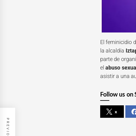
El feminicidio 
la alcaldía
Izta
parte de organi
el
abuso sexua
asistir a una a
Follow us on 
x