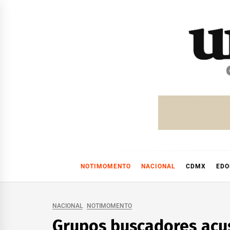
Skip
to
content
NOTIMOMENTO
NACIONAL
CDMX
ED
NACIONAL
NOTIMOMENTO
Grupos buscadores acus