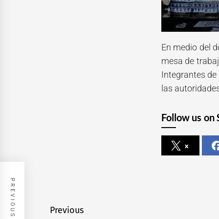
En medio del d
mesa de trabaj
Integrantes de
las autoridade
Follow us on 
x
PREVIOUS POST
Navegación
Previous