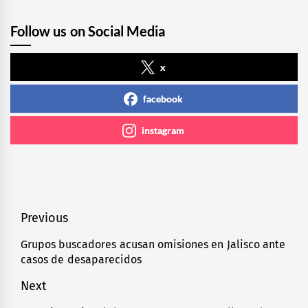
Follow us on Social Media
x
facebook
instagram
Navegación
Previous
de
Grupos buscadores acusan omisiones en Jalisco ante
Previous
casos de desaparecidos
entradas
post:
Next