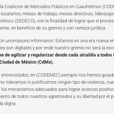
 la Coalición de Mercados Públicos en Cuauhtémoc (CODE
 locatarios, mesas de trabajo, mesas directivas, liderazgo
ómico (SEDECO), con la finalidad de lograr que el proceso
nte, en beneficio de su gremio y con certeza jurídica.
con unomásuno informaron: Estamos en una era nueva en l
s son digitales y por ende nuestro gremio no será la ex
e de agilizar y regularizar desde cada alcaldía a todos
a Ciudad de México (CdMx).
 entrevistados, en (CODEMEC),siempre nos hemos guiado p
no toleramos ni justificamos ningún tipo de violencia, nu
 los mecanismos adecuados para lograr avances positiv
iento de todos nuestros agremiados y su libertad por el p
da digna.