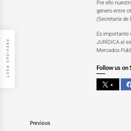
Por ello nuestr
género entre o
(Secretaría de
Es importante 
JURÍDICA al es
PREVIOUS POST
Mercados Públ
Follow us on 
x
Navegación
Previous