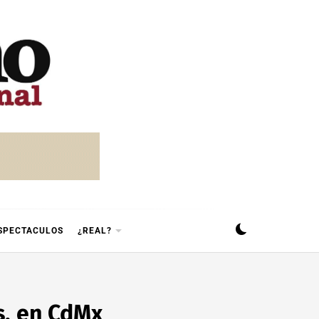
SPECTACULOS
¿REAL?
s, en CdMx