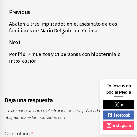
Navegación
Previous
de
Abaten a tres implicados en el asesinato de dos
Previous
familiares de Mario Delgado, en Colima
entradas
post:
Next
Por frío: 7 muertos y 51 personas con hipotermia o
Next
intoxicación
post:
Follow us on
Social Media
Deja una respuesta
x
Tu dirección de correo electrónico no será publicada.
Los campos
facebook
obligatorios están marcados con
*
instagram
Comentario
*