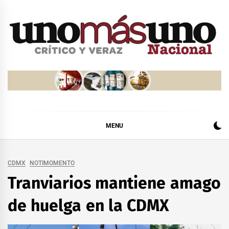
Skip
to
content
MENU
CDMX
NOTIMOMENTO
Tranviarios mantiene amago
de huelga en la CDMX