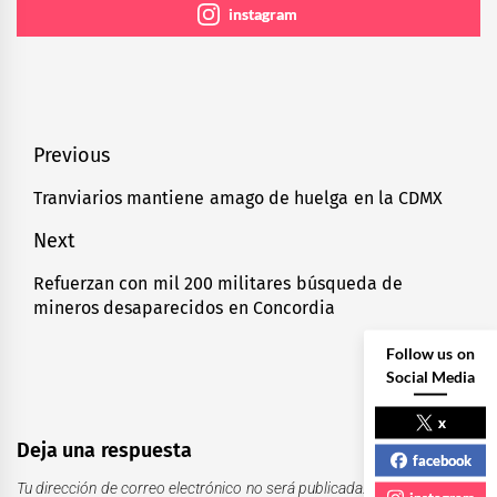
instagram
Navegación
Previous
de
Tranviarios mantiene amago de huelga en la CDMX
Previous
entradas
post:
Next
Refuerzan con mil 200 militares búsqueda de
Next
mineros desaparecidos en Concordia
post:
Follow us on
Social Media
x
Deja una respuesta
facebook
Tu dirección de correo electrónico no será publicada.
Los campos