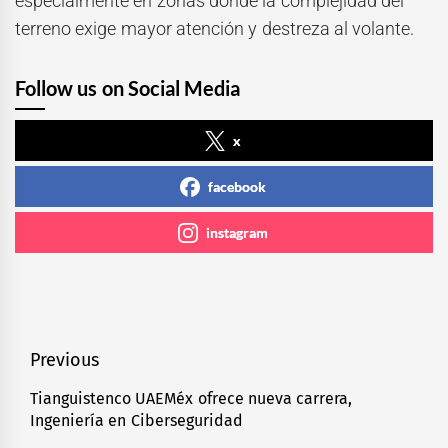
especialmente en zonas donde la complejidad del
terreno exige mayor atención y destreza al volante.
Follow us on Social Media
x
facebook
instagram
Navegación
Previous
de
Tianguistenco UAEMéx ofrece nueva carrera,
Previous
Ingeniería en Ciberseguridad
entradas
post: