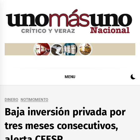
Skip
to
content
MENU
DINERO
NOTIMOMENTO
Baja inversión privada por
tres meses consecutivos,
alerta CEESP