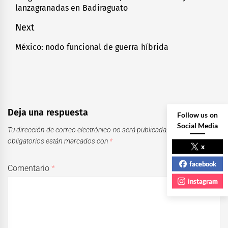
lanzagranadas en Badiraguato
entradas
post:
Next
México: nodo funcional de guerra híbrida
Next
post:
Deja una respuesta
Follow us on
Social Media
Tu dirección de correo electrónico no será publicada.
Los campos
obligatorios están marcados con
*
x
facebook
Comentario
*
instagram