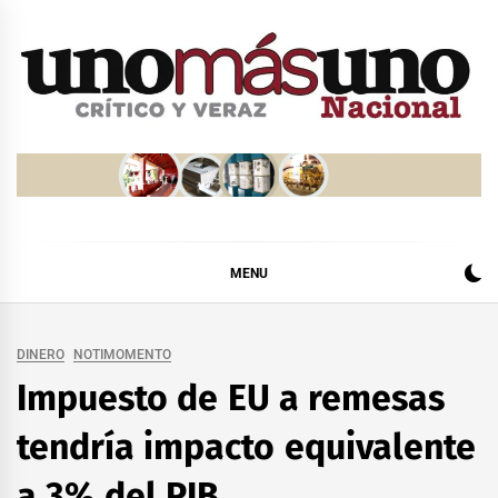
Skip
to
content
MENU
DINERO
NOTIMOMENTO
Impuesto de EU a remesas
tendría impacto equivalente
a 3% del PIB