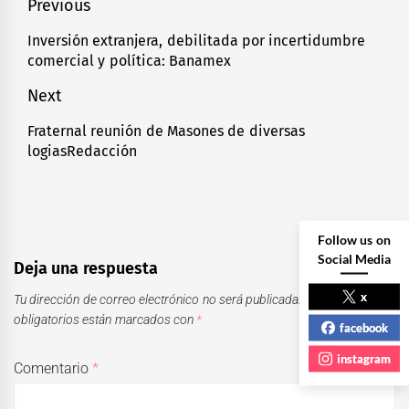
Navegación
Previous
de
Inversión extranjera, debilitada por incertidumbre
Previous
comercial y política: Banamex
entradas
post:
Next
Fraternal reunión de Masones de diversas
Next
logiasRedacción
post:
Follow us on
Social Media
Deja una respuesta
x
Tu dirección de correo electrónico no será publicada.
Los campos
obligatorios están marcados con
*
facebook
instagram
Comentario
*